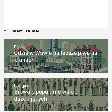
BROWARY
,
FESTIWALE
Nawigacja
wpisu
Poprzedni
Gdzie w Wawie najlepsze piwa na
Poprzedni
wpis:
kranach
Następne
Browary popularne wśród
Następny
post:
dużopijących