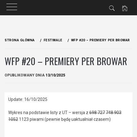
Przejdź
do
STRONA GŁÓWNA
FESTIWALE
WFP #20 – PREMIERY PER BROWAR
treści
WFP #20 – PREMIERY PER BROWAR
OPUBLIKOWANY DNIA
13/10/2025
Update: 16/10/2025
Wykres na podstawie listy z UT – wersja z
698 727
748
903
1052
1123 piwami (pewnie będę uaktualniał czasem)